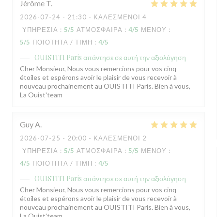
Jérôme
T
2026-07-24
- 21:30 - ΚΑΛΕΣΜΈΝΟΙ 4
ΥΠΗΡΕΣΊΑ
:
5
/5
ΑΤΜΌΣΦΑΙΡΑ
:
4
/5
ΜΕΝΟΎ
:
5
/5
ΠΟΙΌΤΗΤΑ / ΤΙΜΉ
:
4
/5
OUISTITI Paris
απάντησε σε αυτή την αξιολόγηση
Cher Monsieur, Nous vous remercions pour vos cinq
étoiles et espérons avoir le plaisir de vous recevoir à
nouveau prochainement au OUISTITI Paris. Bien à vous,
La Ouist'team
Guy
A
2026-07-25
- 20:00 - ΚΑΛΕΣΜΈΝΟΙ 2
ΥΠΗΡΕΣΊΑ
:
5
/5
ΑΤΜΌΣΦΑΙΡΑ
:
5
/5
ΜΕΝΟΎ
:
4
/5
ΠΟΙΌΤΗΤΑ / ΤΙΜΉ
:
4
/5
OUISTITI Paris
απάντησε σε αυτή την αξιολόγηση
Cher Monsieur, Nous vous remercions pour vos cinq
étoiles et espérons avoir le plaisir de vous recevoir à
nouveau prochainement au OUISTITI Paris. Bien à vous,
La Ouist'team