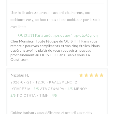
Une belle adresse, avec un accueil chaleureux, une
ambiance cosy, un bon repas et une ambiance par la suite
excellente
OUISTITI Paris
απάντησε σε αυτή την αξιολόγηση
Cher Monsieur, Toute l'équipe du OUISTITI Paris vous
remercie pour vos compliments et vos cinq étoiles. Nous
espérons avoir le plaisir de vous recevoir à nouveau
prochainement au OUISTITI Paris. Bien à vous, La
Ouist'team
Nicolas
H
2026-07-21
- 12:30 - ΚΑΛΕΣΜΈΝΟΙ 2
ΥΠΗΡΕΣΊΑ
:
5
/5
ΑΤΜΌΣΦΑΙΡΑ
:
4
/5
ΜΕΝΟΎ
:
5
/5
ΠΟΙΌΤΗΤΑ / ΤΙΜΉ
:
4
/5
Cuisine toujours aussi délicieuse et accueil aux petits