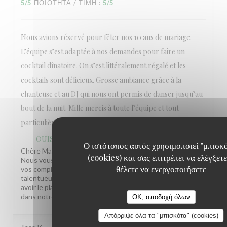
5
/5
ΠΟΙΌΤΗΤΑ / ΤΙΜΉ
:
5
/5
Nous avions réservé pour fêter nos 10 ans de mariage.
L’équipe s’est adaptée à nos demandes pour faire un
cocktail dînatoire. On s’est littéralement régalé et les
cocktails sont délicieux. Grosse ambiance grâce à la
chanteuse et au DJ qui nous ont permis de danser jusqu’au
bout de la nuit. Mille mercis à toute l’équipe et tout
particulièrement à Mehdi qui était aux petits soins.
OUISTITI Paris
απάντησε σε αυτή την αξιολόγηση
Ο ιστότοπος αυτός χρησιμοποιεί "μπισκ
Chère Madame, Quel bonheur de lire votre commentaire !
(cookies) και σας επιτρέπει να ελέγξετε
Nous vous remercions du fonds du cœur et transmettons
θέλετε να ενεργοποιήσετε
vos compliments à Medhi et ses équipes ainsi qu'à notre
talentueux duo Maryann et Christophe. Nous espérons
avoir le plaisir de vous recevoir à nouveau prochainement
dans notre établissement. Bien à vous, La Ouist'team
OK, αποδοχή όλων
Απόρριψε όλα τα "μπισκότα" (cookies)