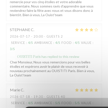
remercie pour vos cinq étoiles et votre adorable
commentaire. Nous sommes ravis d'apprendre que vous
reviendrez faire la fête avec nous et vous disons donc à
bientôt. Bien à vous, La Ouist'team
STEPHANE
C
2026-07-17
- 20:00 - GUESTS 2
SERVICE
:
4
/5
AMBIANCE
:
4
/5
FOOD
:
4
/5
VALUE
:
3
/5
OUISTITI Paris
has replied to this review
Cher Monsieur, Nous vous remercions pour vos belles
étoiles et espérons avoir le plaisir de vous recevoir à
nouveau prochainement au OUISTITI Paris. Bien à vous,
La Ouist'team
Marie
C
2026-07-18
- 19:30 - GUESTS 40
SERVICE
:
4
/5
AMBIANCE
:
5
/5
FOOD
:
5
/5
VALUE
: