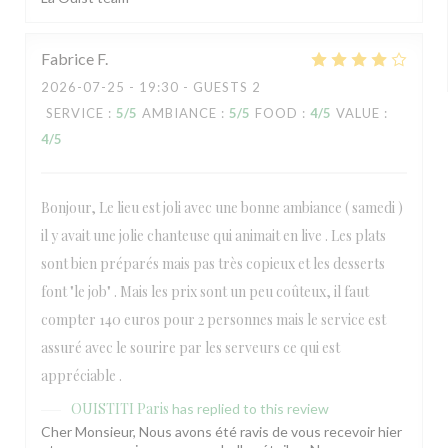
Fabrice
F
2026-07-25
- 19:30 - GUESTS 2
SERVICE
:
5
/5
AMBIANCE
:
5
/5
FOOD
:
4
/5
VALUE
:
4
/5
Bonjour, Le lieu est joli avec une bonne ambiance ( samedi )
il y avait une jolie chanteuse qui animait en live . Les plats
sont bien préparés mais pas très copieux et les desserts
font "le job" . Mais les prix sont un peu coûteux, il faut
compter 140 euros pour 2 personnes mais le service est
assuré avec le sourire par les serveurs ce qui est
appréciable .
OUISTITI Paris
has replied to this review
Cher Monsieur, Nous avons été ravis de vous recevoir hier