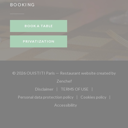
BOOKING
BOOK A TABLE
PRIVATIZATION
© 2026 OUISTITI Paris — Restaurant website created by
((opens in a new window))
Zenchef
Disclaimer
TERMS OF USE
((opens in a new window))
((opens in a new window))
Personal data protection policy
Cookies policy
((opens in a new window))
((opens in a new 
Accessibility
((opens in a new window))