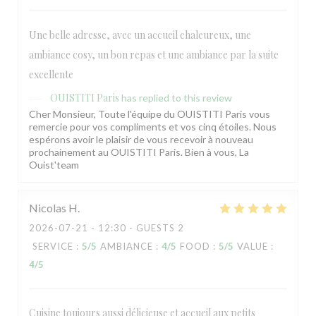
Une belle adresse, avec un accueil chaleureux, une
ambiance cosy, un bon repas et une ambiance par la suite
excellente
OUISTITI Paris
has replied to this review
Cher Monsieur, Toute l'équipe du OUISTITI Paris vous
remercie pour vos compliments et vos cinq étoiles. Nous
espérons avoir le plaisir de vous recevoir à nouveau
prochainement au OUISTITI Paris. Bien à vous, La
Ouist'team
Nicolas
H
2026-07-21
- 12:30 - GUESTS 2
SERVICE
:
5
/5
AMBIANCE
:
4
/5
FOOD
:
5
/5
VALUE
:
4
/5
Cuisine toujours aussi délicieuse et accueil aux petits