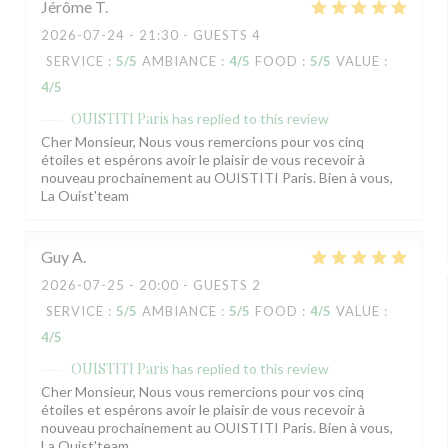
Jérôme
T
2026-07-24
- 21:30 - GUESTS 4
SERVICE
:
5
/5
AMBIANCE
:
4
/5
FOOD
:
5
/5
VALUE
:
4
/5
OUISTITI Paris
has replied to this review
Cher Monsieur, Nous vous remercions pour vos cinq
étoiles et espérons avoir le plaisir de vous recevoir à
nouveau prochainement au OUISTITI Paris. Bien à vous,
La Ouist'team
Guy
A
2026-07-25
- 20:00 - GUESTS 2
SERVICE
:
5
/5
AMBIANCE
:
5
/5
FOOD
:
4
/5
VALUE
:
4
/5
OUISTITI Paris
has replied to this review
Cher Monsieur, Nous vous remercions pour vos cinq
étoiles et espérons avoir le plaisir de vous recevoir à
nouveau prochainement au OUISTITI Paris. Bien à vous,
La Ouist'team