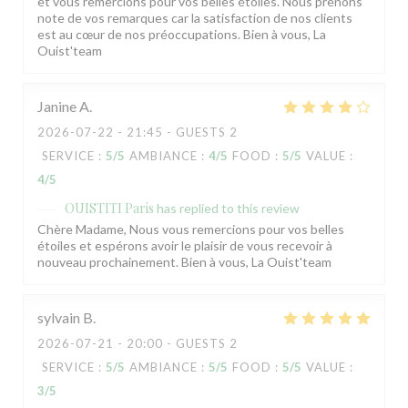
et vous remercions pour vos belles étoiles. Nous prenons
note de vos remarques car la satisfaction de nos clients
est au cœur de nos préoccupations. Bien à vous, La
Ouist'team
Janine
A
2026-07-22
- 21:45 - GUESTS 2
SERVICE
:
5
/5
AMBIANCE
:
4
/5
FOOD
:
5
/5
VALUE
:
4
/5
OUISTITI Paris
has replied to this review
Chère Madame, Nous vous remercions pour vos belles
étoiles et espérons avoir le plaisir de vous recevoir à
nouveau prochainement. Bien à vous, La Ouist'team
sylvain
B
2026-07-21
- 20:00 - GUESTS 2
SERVICE
:
5
/5
AMBIANCE
:
5
/5
FOOD
:
5
/5
VALUE
:
3
/5