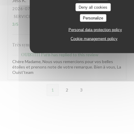
Jess
K
Deny all cookies
2026-07-17
- 20:30 - GUESTS 2
SERVICE
:
4
/5
AMBIANCE
:
5
/5
FOOD
:
3
/5
VALUE
:
Personalize
3
/5
Personal data protection policy
Cookie management policy
Très sympa très cosy mais tarif un peu trop élevé…
OUISTITI Paris
has replied to this review
Chère Madame, Nous vous remercions pour vos belles
étoiles et prenons note de votre remarque. Bien à vous, La
Ouist'team
1
2
3