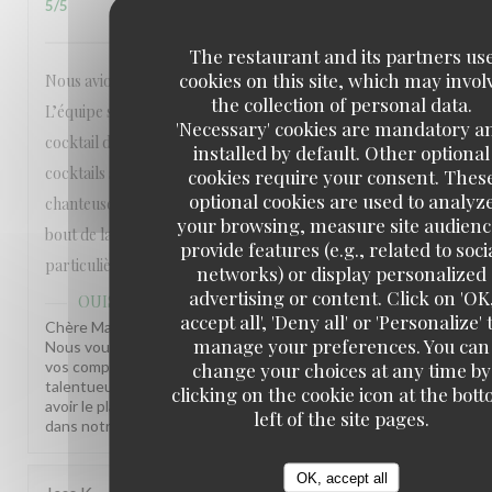
5
/5
The restaurant and its partners us
cookies on this site, which may invol
Nous avions réservé pour fêter nos 10 ans de mariage.
the collection of personal data.
L’équipe s’est adaptée à nos demandes pour faire un
'Necessary' cookies are mandatory a
cocktail dînatoire. On s’est littéralement régalé et les
installed by default. Other optional
cocktails sont délicieux. Grosse ambiance grâce à la
cookies require your consent. Thes
optional cookies are used to analyz
chanteuse et au DJ qui nous ont permis de danser jusqu’au
your browsing, measure site audienc
bout de la nuit. Mille mercis à toute l’équipe et tout
provide features (e.g., related to soci
particulièrement à Mehdi qui était aux petits soins.
networks) or display personalized
advertising or content. Click on 'OK
OUISTITI Paris
has replied to this review
accept all', 'Deny all' or 'Personalize' 
Chère Madame, Quel bonheur de lire votre commentaire !
manage your preferences. You can
Nous vous remercions du fonds du cœur et transmettons
vos compliments à Medhi et ses équipes ainsi qu'à notre
change your choices at any time by
talentueux duo Maryann et Christophe. Nous espérons
clicking on the cookie icon at the bot
avoir le plaisir de vous recevoir à nouveau prochainement
left of the site pages.
dans notre établissement. Bien à vous, La Ouist'team
OK, accept all