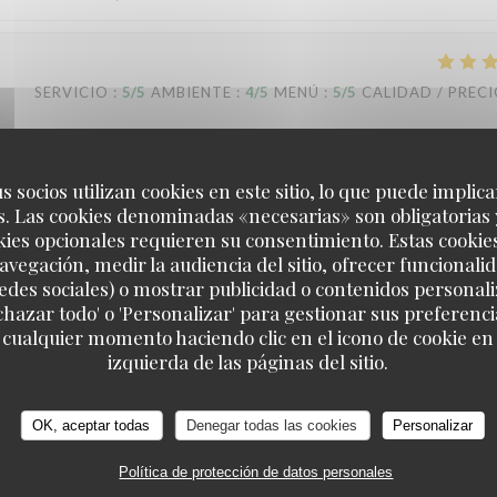
SERVICIO
:
5
/5
AMBIENTE
:
4
/5
MENÚ
:
5
/5
CALIDAD / PREC
ns !
s socios utilizan cookies en este sitio, lo que puede implica
. Las cookies denominadas «necesarias» son obligatorias 
s que nous transmettons à nos équipes en salle et en cuisine. A bientô
kies opcionales requieren su consentimiento. Estas cookie
avegación, medir la audiencia del sitio, ofrecer funcionali
edes sociales) o mostrar publicidad o contenidos personali
echazar todo' o 'Personalizar' para gestionar sus preferen
 cualquier momento haciendo clic en el icono de cookie en l
OUISTITI Paris
SERVICIO
:
5
/5
AMBIENTE
:
5
/5
MENÚ
:
5
/5
CALIDAD / PREC
izquierda de las páginas del sitio.
nnel aux petits soins. Nous avons passé une très belle soirée. Nous revie
OK, aceptar todas
Denegar todas las cookies
Personalizar
Política de protección de datos personales