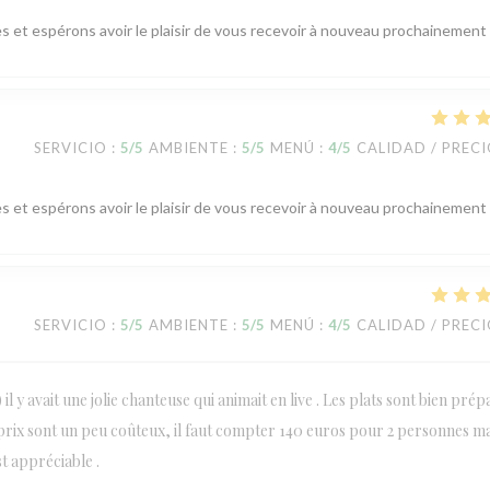
s et espérons avoir le plaisir de vous recevoir à nouveau prochainement
SERVICIO
:
5
/5
AMBIENTE
:
5
/5
MENÚ
:
4
/5
CALIDAD / PREC
s et espérons avoir le plaisir de vous recevoir à nouveau prochainement
SERVICIO
:
5
/5
AMBIENTE
:
5
/5
MENÚ
:
4
/5
CALIDAD / PREC
il y avait une jolie chanteuse qui animait en live . Les plats sont bien prép
es prix sont un peu coûteux, il faut compter 140 euros pour 2 personnes ma
st appréciable .