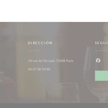
DIRECCIÓN
SEGU
((abre en una nueva ve
58 rue de l'Arcade 75008 Paris
Faceb
06 07 08 10 48