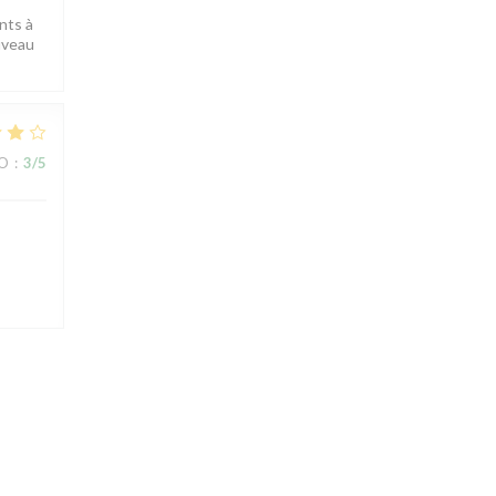
nts à
uveau
IO
:
3
/5