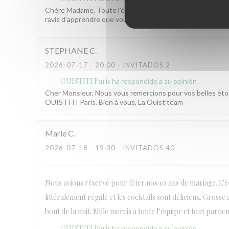
Chère Madame, Toute l'équipe du OUISTITI Paris vous re
ravis d'apprendre que vous reviendrez faire la fête avec n
STEPHANE
C
2026-07-17
- 20:00 - INVITADOS 2
OUISTITI Paris
ha respondido a su opinión
Cher Monsieur, Nous vous remercions pour vos belles étoi
OUISTITI Paris. Bien à vous, La Ouist'team
Marie
C
2026-07-18
- 19:30 - INVITADOS 40
Nous avions réservé pour fêter nos 10 ans de mariage. L’é
littéralement régalé et les cocktails sont délicieux. Gross
bout de la nuit. Mille mercis à toute l’équipe et tout partic
OUISTITI Paris
ha respondido a su opinión