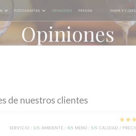
A
FOTOGRAFÍAS
OPINIONES
PRENSA
MAPA Y CON
((ABRE EN UNA NUE
((ABRE EN UNA N
Opiniones
s de nuestros clientes
SERVICIO
:
5
/5
AMBIENTE
:
4
/5
MENÚ
:
5
/5
CALIDAD / PREC