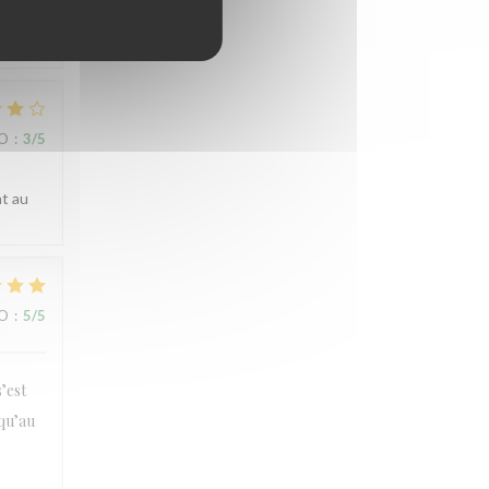
mes
IO
:
3
/5
nt au
IO
:
5
/5
’est
squ’au