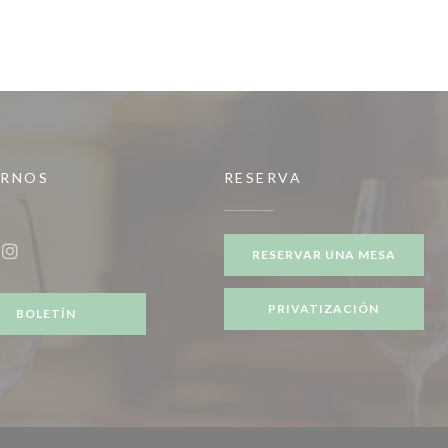
IRNOS
RESERVA
ntana))
RESERVAR UNA MESA
ook ((abre en una nueva ventana))
Instagram ((abre en una nueva ventana))
PRIVATIZACIÓN
BOLETÍN