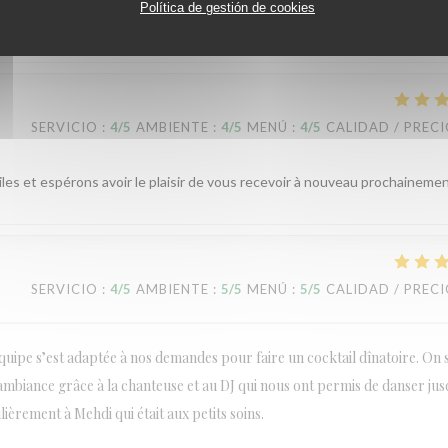
Política de gestión de cookies
mercie pour vos cinq étoiles et votre adorable commentaire. Nous som
ous et vous disons donc à bientôt. Bien à vous, La Ouist'team
SERVICIO
:
4
/5
AMBIENTE
:
4
/5
MENÚ
:
4
/5
CALIDAD / PREC
les et espérons avoir le plaisir de vous recevoir à nouveau prochaineme
SERVICIO
:
4
/5
AMBIENTE
:
5
/5
MENÚ
:
5
/5
CALIDAD / PREC
quipe s’est adaptée à nos demandes pour faire un cocktail dînatoire. On s
e ambiance grâce à la chanteuse et au DJ qui nous ont permis de danser ju
ulièrement à Mehdi qui était aux petits soins.