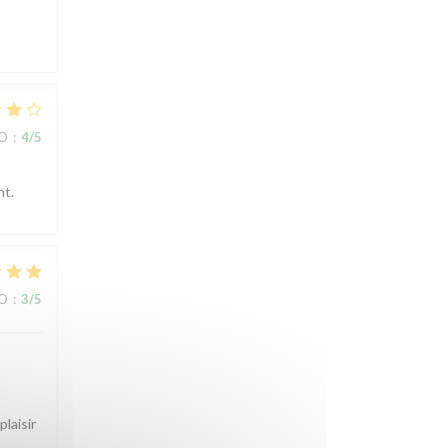
IO
:
4
/5
nt.
IO
:
3
/5
laisir