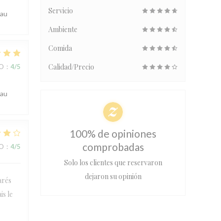
Servicio
 au
Ambiente
Comida
Calidad/Precio
IO
:
4
/5
 au
100% de opiniones
comprobadas
IO
:
4
/5
Solo los clientes que reservaron
dejaron su opinión
arés
is le