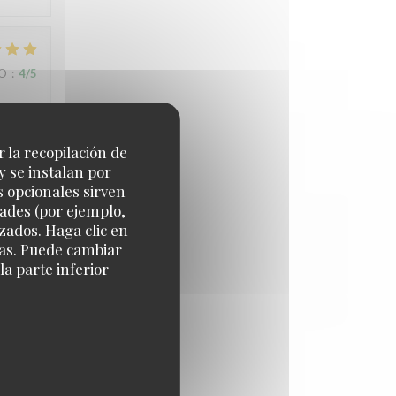
IO
:
4
/5
r la recopilación de
y se instalan por
t. Bien
s opcionales sirven
dades (por ejemplo,
zados. Haga clic en
cias. Puede cambiar
a parte inferior
IO
:
5
/5
ndrons