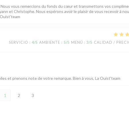
 Nous vous remercions du fonds du cœur et transmettons vos complime
ann et Christophe. Nous espérons avoir le plaisir de vous recevoir à no
 Ouist'team
SERVICIO
:
4
/5
AMBIENTE
:
5
/5
MENÚ
:
3
/5
CALIDAD / PREC
les et prenons note de votre remarque. Bien à vous, La Ouist'team
1
2
3