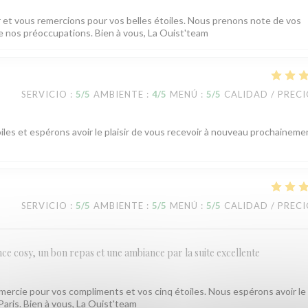
r et vous remercions pour vos belles étoiles. Nous prenons note de vos
de nos préoccupations. Bien à vous, La Ouist'team
SERVICIO
:
5
/5
AMBIENTE
:
4
/5
MENÚ
:
5
/5
CALIDAD / PREC
es et espérons avoir le plaisir de vous recevoir à nouveau prochaineme
SERVICIO
:
5
/5
AMBIENTE
:
5
/5
MENÚ
:
5
/5
CALIDAD / PREC
ce cosy, un bon repas et une ambiance par la suite excellente
rcie pour vos compliments et vos cinq étoiles. Nous espérons avoir le p
ris. Bien à vous, La Ouist'team