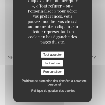
Cliquez sur « Tout accepter
», « Tout refuser » ou «
Personnaliser » pour gérer
BILLECART-SALMON SOUS BOIS
vos préférences. Vous
165,00 EUR
pouvez modifier vos choix à
tout moment en cliquant sur
l'icône représentant un
BILLECART-SALMON BLANC DE BLANCS
cookie en bas à gauche des
pages du site.
215,00 EUR
Tout accepter
PROSECCO DOC FRATELLI COSMO - EXTRA DRY
Tout refuser
70,00 EUR
Personnaliser
Politique de protection des données à caractère
personnel
Politique de gestion des cookies