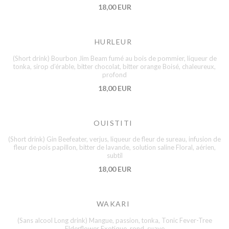
18,00 EUR
HURLEUR
(Short drink) Bourbon Jim Beam fumé au bois de pommier, liqueur de
tonka, sirop d’érable, bitter chocolat, bitter orange Boisé, chaleureux,
profond
18,00 EUR
OUISTITI
(Short drink) Gin Beefeater, verjus, liqueur de fleur de sureau, infusion de
fleur de pois papillon, bitter de lavande, solution saline Floral, aérien,
subtil
18,00 EUR
WAKARI
(Sans alcool Long drink) Mangue, passion, tonka, Tonic Fever-Tree
Elderflower Exotique, rond, suave