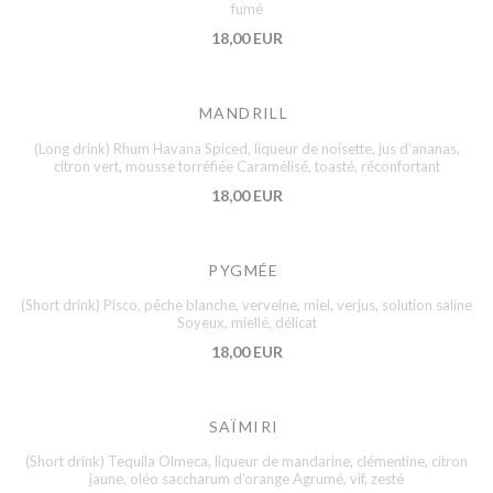
fumé
18,00 EUR
MANDRILL
(Long drink) Rhum Havana Spiced, liqueur de noisette, jus d’ananas,
citron vert, mousse torréfiée Caramélisé, toasté, réconfortant
18,00 EUR
PYGMÉE
(Short drink) Pisco, pêche blanche, verveine, miel, verjus, solution saline
Soyeux, miellé, délicat
18,00 EUR
SAÏMIRI
(Short drink) Tequila Olmeca, liqueur de mandarine, clémentine, citron
jaune, oléo saccharum d’orange Agrumé, vif, zesté