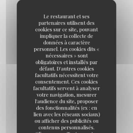
(20€ à la coupe)
135,00 EUR
Le restaurant et ses
partenaires utilisent des
cookies sur ce site, pouvant
DEUTZ BRUT ROSÉ
impliquer la collecte de
données à caractère
150,00 EUR
personnel. Les cookies dits «
nécessaires » sont
obligatoires et installés par
DEUTZ BLANC DE BLANCS
défaut. D'autres cookies
175,00 EUR
facultatifs nécessitent votre
consentement. Ces cookies
facultatifs servent à analyser
DEUTZ BRUT MAGNUM
votre navigation, mesurer
255,00 EUR
l'audience du site, proposer
des fonctionnalités (ex : en
lien avec les réseaux sociaux)
ou afficher des publicités ou
AMOUR DE DEUTZ
contenus personnalisés.
235,00 EUR
OUISTITI Paris