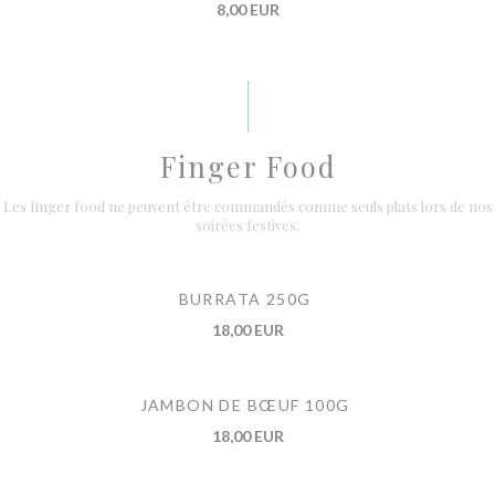
8,00 EUR
Finger Food
Les finger food ne peuvent être commandés comme seuls plats lors de nos
soirées festives.
BURRATA 250G
18,00 EUR
JAMBON DE BŒUF 100G
18,00 EUR