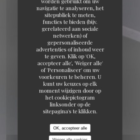
worden gebruikt om uw
navigatie te analyseren, het
sitepubliek te meten,
functies te bieden (bijv.
gerelateerd aan sociale
netwerken) of
OUISTITI Paris
gepersonaliseerde
advertenties of inhoud weer
OUISTITI Paris
te geven. Klik op 'OK,
58 RUE DE L'ARCADE 75008 PARIS
accepteer alle', 'Weiger alle'
of 'Personaliseer' om uw
voorkeuren te beheren. U
kunt uw keuzes op elk
moment wijzigen door op
het cookiepictogram
linksonder op de
sitepagina's te klikken.
OK, accepteer alle
Weiger alle cookies