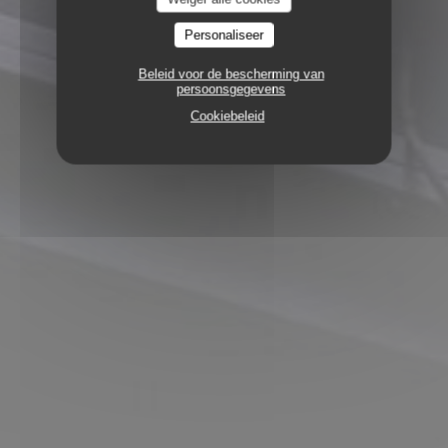
Personaliseer
Beleid voor de bescherming van
persoonsgegevens
Cookiebeleid