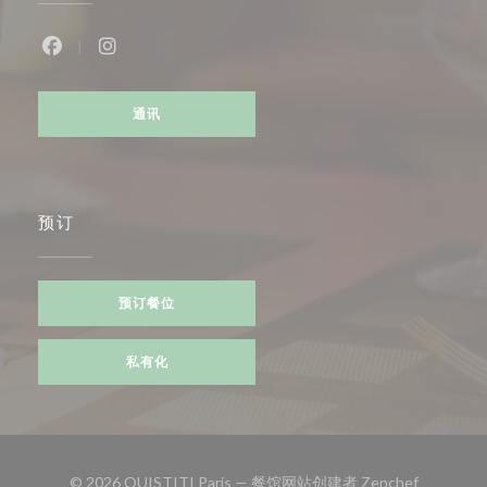
Facebook ((在新窗口中打开))
Instagram ((在新窗口中打开))
通讯
预订
预订餐位
私有化
((在新窗口
© 2026 OUISTITI Paris — 餐馆网站创建者
Zenchef