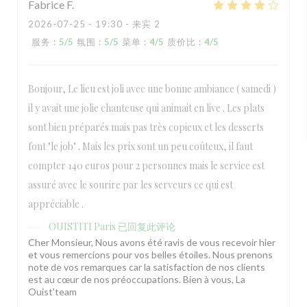
Fabrice
F
2026-07-25
- 19:30 - 来宾 2
服务
:
5
/5
氛围
:
5
/5
菜单
:
4
/5
质价比
:
4
/5
Bonjour, Le lieu est joli avec une bonne ambiance ( samedi )
il y avait une jolie chanteuse qui animait en live . Les plats
sont bien préparés mais pas très copieux et les desserts
font "le job" . Mais les prix sont un peu coûteux, il faut
compter 140 euros pour 2 personnes mais le service est
assuré avec le sourire par les serveurs ce qui est
appréciable .
OUISTITI Paris
已回复此评论
Cher Monsieur, Nous avons été ravis de vous recevoir hier
et vous remercions pour vos belles étoiles. Nous prenons
note de vos remarques car la satisfaction de nos clients
est au cœur de nos préoccupations. Bien à vous, La
Ouist'team