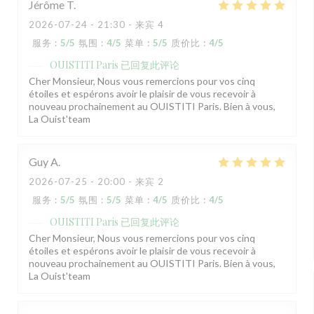
Jérôme
T
2026-07-24
- 21:30 - 来宾 4
服务
:
5
/5
氛围
:
4
/5
菜单
:
5
/5
质价比
:
4
/5
OUISTITI Paris
已回复此评论
Cher Monsieur, Nous vous remercions pour vos cinq
étoiles et espérons avoir le plaisir de vous recevoir à
nouveau prochainement au OUISTITI Paris. Bien à vous,
La Ouist'team
Guy
A
2026-07-25
- 20:00 - 来宾 2
服务
:
5
/5
氛围
:
5
/5
菜单
:
4
/5
质价比
:
4
/5
OUISTITI Paris
已回复此评论
Cher Monsieur, Nous vous remercions pour vos cinq
étoiles et espérons avoir le plaisir de vous recevoir à
nouveau prochainement au OUISTITI Paris. Bien à vous,
La Ouist'team