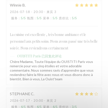
Winnie
B
2026-07-18
- 20:30 - 来宾 3
服务
:
5
/5
氛围
:
5
/5
菜单
:
5
/5
质价比
:
5
/5
OUISTITI Paris
La cuisine est excellente , très bonne ambiance et le
personnel aux petits soins. Nous avons passé une très belle
soirée. Nous reviendrons certainement
OUISTITI Paris
已回复此评论
Chère Madame, Toute l'équipe du OUISTITI Paris vous
remercie pour vos cinq étoiles et votre adorable
commentaire. Nous sommes ravis d'apprendre que vous
reviendrez faire la fête avec nous et vous disons donc à
bientôt. Bien à vous, La Ouist'team
STEPHANE
C
2026-07-17
- 20:00 - 来宾 2
服务
:
4
/5
氛围
:
4
/5
菜单
:
4
/5
质价比
:
3
/5