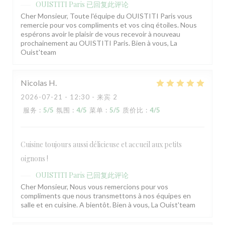
OUISTITI Paris
已回复此评论
Cher Monsieur, Toute l'équipe du OUISTITI Paris vous
remercie pour vos compliments et vos cinq étoiles. Nous
espérons avoir le plaisir de vous recevoir à nouveau
prochainement au OUISTITI Paris. Bien à vous, La
Ouist'team
Nicolas
H
2026-07-21
- 12:30 - 来宾 2
服务
:
5
/5
氛围
:
4
/5
菜单
:
5
/5
质价比
:
4
/5
Cuisine toujours aussi délicieuse et accueil aux petits
oignons !
OUISTITI Paris
已回复此评论
Cher Monsieur, Nous vous remercions pour vos
compliments que nous transmettons à nos équipes en
salle et en cuisine. A bientôt. Bien à vous, La Ouist'team