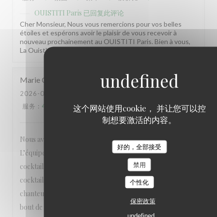
OUISTITI Paris
已回复此评论
Cher Monsieur, Nous vous remercions pour vos belles
étoiles et espérons avoir le plaisir de vous recevoir à
nouveau prochainement au OUISTITI Paris. Bien à vous,
La Ouist'team
Marie
C
2026-07-18
- 19:30 - 来宾 40
服务
:
4
/5
氛围
:
5
/5
菜单
:
5
/5
质价比
:
5
/5
这个网站使用cookie， 并让您可以控
制想要激活的内容。
Nous avions réservé pour fêter nos 10 ans de mariage.
好的，全部接受
L’équipe s’est adaptée à nos demandes pour faire un
禁用
cocktail dînatoire. On s’est littéralement régalé et les
cocktails sont délicieux. Grosse ambiance grâce à la
个性化
chanteuse et au DJ qui nous ont permis de danser jusqu’au
保密政策
bout de la nuit. Mille mercis à toute l’équipe et tout
undefined