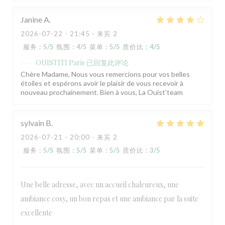
Janine
A
2026-07-22
- 21:45 - 来宾 2
服务
:
5
/5
氛围
:
4
/5
菜单
:
5
/5
质价比
:
4
/5
OUISTITI Paris
已回复此评论
Chère Madame, Nous vous remercions pour vos belles
étoiles et espérons avoir le plaisir de vous recevoir à
nouveau prochainement. Bien à vous, La Ouist'team
sylvain
B
2026-07-21
- 20:00 - 来宾 2
服务
:
5
/5
氛围
:
5
/5
菜单
:
5
/5
质价比
:
3
/5
Une belle adresse, avec un accueil chaleureux, une
ambiance cosy, un bon repas et une ambiance par la suite
excellente