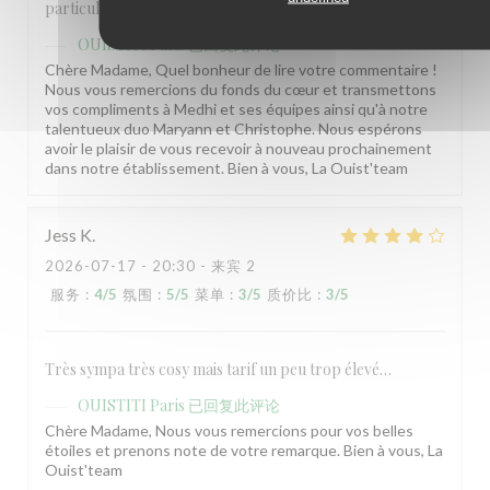
particulièrement à Mehdi qui était aux petits soins.
OUISTITI Paris
已回复此评论
Chère Madame, Quel bonheur de lire votre commentaire !
Nous vous remercions du fonds du cœur et transmettons
vos compliments à Medhi et ses équipes ainsi qu'à notre
talentueux duo Maryann et Christophe. Nous espérons
avoir le plaisir de vous recevoir à nouveau prochainement
dans notre établissement. Bien à vous, La Ouist'team
Jess
K
2026-07-17
- 20:30 - 来宾 2
服务
:
4
/5
氛围
:
5
/5
菜单
:
3
/5
质价比
:
3
/5
Très sympa très cosy mais tarif un peu trop élevé…
OUISTITI Paris
已回复此评论
Chère Madame, Nous vous remercions pour vos belles
étoiles et prenons note de votre remarque. Bien à vous, La
Ouist'team