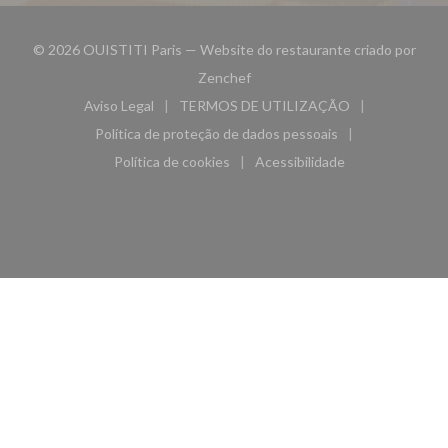
© 2026 OUISTITI Paris — Website do restaurante criado por
((abre numa nova janela))
Zenchef
Aviso Legal
TERMOS DE UTILIZAÇÃO
((abre numa nova janela))
((abre numa nova janela))
Política de proteção de dados pessoais
((abre numa nova janela))
Política de cookies
Acessibilidade
((abre numa nova janela))
((abre numa nova janela)