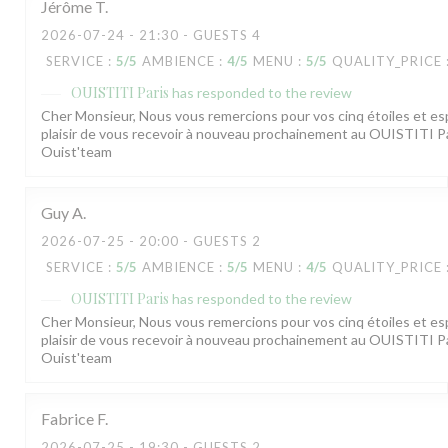
Jérôme
T
2026-07-24
- 21:30 - GUESTS 4
SERVICE
:
5
/5
AMBIENCE
:
4
/5
MENU
:
5
/5
QUALITY_PRICE
OUISTITI Paris
has responded to the review
Cher Monsieur, Nous vous remercions pour vos cinq étoiles et esp
plaisir de vous recevoir à nouveau prochainement au OUISTITI Par
Ouist'team
Guy
A
2026-07-25
- 20:00 - GUESTS 2
SERVICE
:
5
/5
AMBIENCE
:
5
/5
MENU
:
4
/5
QUALITY_PRICE
OUISTITI Paris
has responded to the review
Cher Monsieur, Nous vous remercions pour vos cinq étoiles et esp
plaisir de vous recevoir à nouveau prochainement au OUISTITI Par
Ouist'team
Fabrice
F
2026-07-25
- 19:30 - GUESTS 2