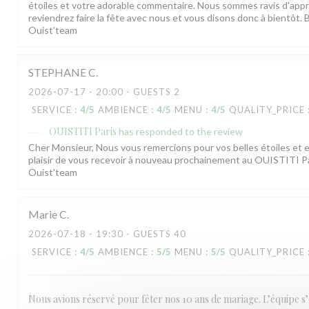
étoiles et votre adorable commentaire. Nous sommes ravis d'app
reviendrez faire la fête avec nous et vous disons donc à bientôt. B
Ouist'team
STEPHANE
C
2026-07-17
- 20:00 - GUESTS 2
SERVICE
:
4
/5
AMBIENCE
:
4
/5
MENU
:
4
/5
QUALITY_PRICE
OUISTITI Paris
has responded to the review
Cher Monsieur, Nous vous remercions pour vos belles étoiles et e
plaisir de vous recevoir à nouveau prochainement au OUISTITI Par
Ouist'team
Marie
C
2026-07-18
- 19:30 - GUESTS 40
SERVICE
:
4
/5
AMBIENCE
:
5
/5
MENU
:
5
/5
QUALITY_PRICE
Nous avions réservé pour fêter nos 10 ans de mariage. L’équipe s’