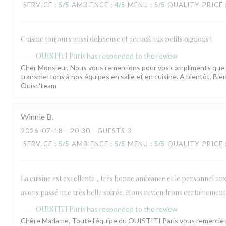
SERVICE
:
5
/5
AMBIENCE
:
4
/5
MENU
:
5
/5
QUALITY_PRICE
Cuisine toujours aussi délicieuse et accueil aux petits oignons !
OUISTITI Paris
has responded to the review
Cher Monsieur, Nous vous remercions pour vos compliments que
transmettons à nos équipes en salle et en cuisine. A bientôt. Bien
Ouist'team
Winnie
B
2026-07-18
- 20:30 - GUESTS 3
SERVICE
:
5
/5
AMBIENCE
:
5
/5
MENU
:
5
/5
QUALITY_PRICE
La cuisine est excellente , très bonne ambiance et le personnel aux
OUISTITI Paris
avons passé une très belle soirée. Nous reviendrons certainement
OUISTITI Paris
has responded to the review
Chère Madame, Toute l'équipe du OUISTITI Paris vous remercie 