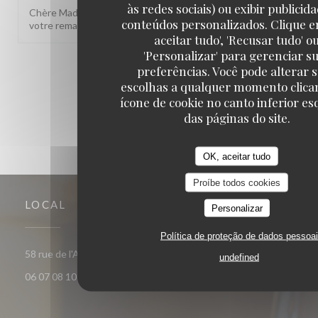
às redes sociais) ou exibir publicid
Chère Madame, Nous vous remercions pour vos belles étoiles et
conteúdos personalizados. Clique e
votre remarque. Bien à vous, La Ouist'team
aceitar tudo', 'Recusar tudo' o
'Personalizar' para gerenciar s
1
2
3
preferências. Você pode alterar 
escolhas a qualquer momento clica
ícone de cookie no canto inferior e
das páginas do site.
OK, aceitar tudo
Proíbe todos cookies
LOCAL
Personalizar
Política de proteção de dados pessoa
((abre numa nova janela))
58 rue de l'Arcade 75008 Paris
undefined
06 07 08 10 48