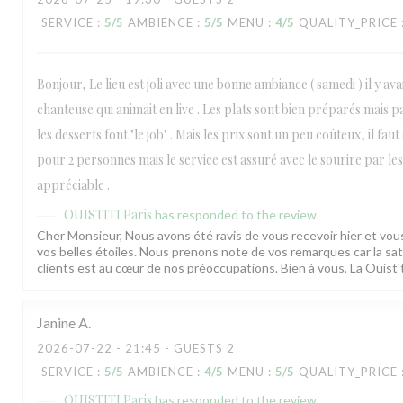
SERVICE
:
5
/5
AMBIENCE
:
5
/5
MENU
:
4
/5
QUALITY_PRICE
Bonjour, Le lieu est joli avec une bonne ambiance ( samedi ) il y avai
chanteuse qui animait en live . Les plats sont bien préparés mais p
les desserts font "le job" . Mais les prix sont un peu coûteux, il f
pour 2 personnes mais le service est assuré avec le sourire par les
appréciable .
OUISTITI Paris
has responded to the review
Cher Monsieur, Nous avons été ravis de vous recevoir hier et vo
vos belles étoiles. Nous prenons note de vos remarques car la sat
clients est au cœur de nos préoccupations. Bien à vous, La Ouist
Janine
A
2026-07-22
- 21:45 - GUESTS 2
SERVICE
:
5
/5
AMBIENCE
:
4
/5
MENU
:
5
/5
QUALITY_PRICE
OUISTITI Paris
has responded to the review