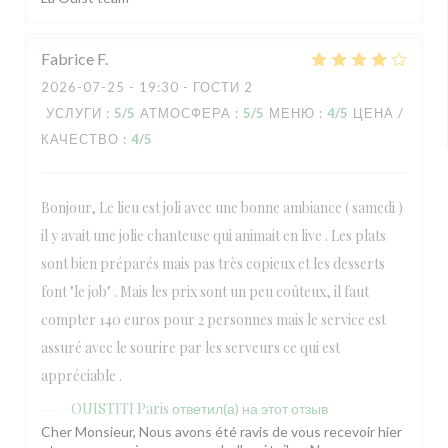
Fabrice
F
2026-07-25
- 19:30 - ГОСТИ 2
УСЛУГИ
:
5
/5
АТМОСФЕРА
:
5
/5
МЕНЮ
:
4
/5
ЦЕНА /
КАЧЕСТВО
:
4
/5
Bonjour, Le lieu est joli avec une bonne ambiance ( samedi )
il y avait une jolie chanteuse qui animait en live . Les plats
sont bien préparés mais pas très copieux et les desserts
font "le job" . Mais les prix sont un peu coûteux, il faut
compter 140 euros pour 2 personnes mais le service est
assuré avec le sourire par les serveurs ce qui est
appréciable .
OUISTITI Paris
ответил(а) на этот отзыв
Cher Monsieur, Nous avons été ravis de vous recevoir hier