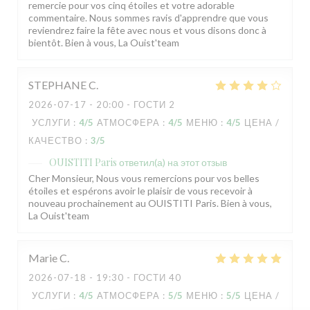
remercie pour vos cinq étoiles et votre adorable
commentaire. Nous sommes ravis d'apprendre que vous
reviendrez faire la fête avec nous et vous disons donc à
bientôt. Bien à vous, La Ouist'team
STEPHANE
C
2026-07-17
- 20:00 - ГОСТИ 2
УСЛУГИ
:
4
/5
АТМОСФЕРА
:
4
/5
МЕНЮ
:
4
/5
ЦЕНА /
КАЧЕСТВО
:
3
/5
OUISTITI Paris
ответил(а) на этот отзыв
Cher Monsieur, Nous vous remercions pour vos belles
étoiles et espérons avoir le plaisir de vous recevoir à
nouveau prochainement au OUISTITI Paris. Bien à vous,
La Ouist'team
Marie
C
2026-07-18
- 19:30 - ГОСТИ 40
УСЛУГИ
:
4
/5
АТМОСФЕРА
:
5
/5
МЕНЮ
:
5
/5
ЦЕНА /