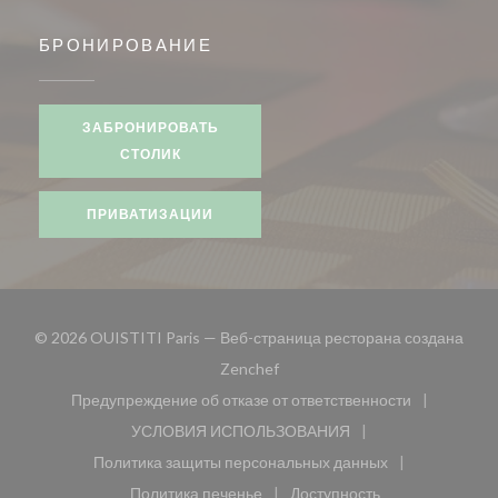
БРОНИРОВАНИЕ
ЗАБРОНИРОВАТЬ
СТОЛИК
ПРИВАТИЗАЦИИ
© 2026 OUISTITI Paris — Веб-страница ресторана создана
((открывается в новом окне))
Zenchef
Предупреждение об отказе от ответственности
((открывается в новом окне))
УСЛОВИЯ ИСПОЛЬЗОВАНИЯ
((открывается в новом окне))
Политика защиты персональных данных
((открывается в новом окне))
Политика печенье
Доступность