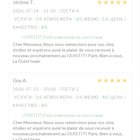
Jérôme
T
2026-07-24
- 21:30 - ГОСТИ 4
УСЛУГИ
:
5
/5
АТМОСФЕРА
:
4
/5
МЕНЮ
:
5
/5
ЦЕНА /
КАЧЕСТВО
:
4
/5
OUISTITI Paris
ответил(а) на этот отзыв
Cher Monsieur, Nous vous remercions pour vos cinq
étoiles et espérons avoir le plaisir de vous recevoir à
nouveau prochainement au OUISTITI Paris. Bien à vous,
La Ouist'team
Guy
A
2026-07-25
- 20:00 - ГОСТИ 2
УСЛУГИ
:
5
/5
АТМОСФЕРА
:
5
/5
МЕНЮ
:
4
/5
ЦЕНА /
КАЧЕСТВО
:
4
/5
OUISTITI Paris
ответил(а) на этот отзыв
Cher Monsieur, Nous vous remercions pour vos cinq
étoiles et espérons avoir le plaisir de vous recevoir à
nouveau prochainement au OUISTITI Paris. Bien à vous,
La Ouist'team