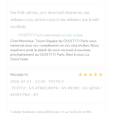
Une belle adresse, avec un accueil chaleureux, une
ambiance cosy, un bon repas et une ambiance par la suite
excellente
OUISTITI Paris
ответил(а) на этот отзыв
Cher Monsieur, Toute l'équipe du OUISTITI Paris vous
remercie pour vos compliments et vos cinq étoiles. Nous
espérons avoir le plaisir de vous recevoir à nouveau
prochainement au OUISTITI Paris. Bien à vous, La
Ouist'team
Nicolas
H
2026-07-21
- 12:30 - ГОСТИ 2
УСЛУГИ
:
5
/5
АТМОСФЕРА
:
4
/5
МЕНЮ
:
5
/5
ЦЕНА /
КАЧЕСТВО
:
4
/5
Cuisine toujours aussi délicieuse et accueil aux petits