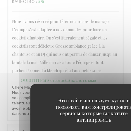
КАЧЕСТВО
:
5
/5
Nous avions réservé pour fêter nos 10 ans de mariage.
L’équipe s’est adaptée à nos demandes pour faire un
cocktail dînatoire. On s’est littéralement régalé et les
cocktails sont délicieux. Grosse ambiance grâce à la
chanteuse et au DJ qui nous ont permis de danser jusqu’au
bout de la nuit. Mille mercis à toute l’équipe et tout
particulièrement à Mehdi qui était aux petits soins.
OUISTITI Paris
ответил(а) на этот отзыв
Chère Madame, Quel bonheur de lire votre commentaire !
Nous vous remercions du fonds du cœur et transmettons
vos compliments à Medhi et ses équipes ainsi qu'à notre
Этот сайт использует кукис и
talentueux duo Maryann et Christophe. Nous espérons
позволяет вам контролироват
avoir le plaisir de vous recevoir à nouveau prochainement
сервисы которые вы хотите
dans notre établissement. Bien à vous, La Ouist'team
активировать