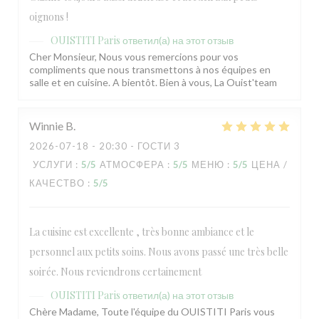
oignons !
OUISTITI Paris
ответил(а) на этот отзыв
Cher Monsieur, Nous vous remercions pour vos
compliments que nous transmettons à nos équipes en
salle et en cuisine. A bientôt. Bien à vous, La Ouist'team
Winnie
B
2026-07-18
- 20:30 - ГОСТИ 3
УСЛУГИ
:
5
/5
АТМОСФЕРА
:
5
/5
МЕНЮ
:
5
/5
ЦЕНА /
КАЧЕСТВО
:
5
/5
OUISTITI Paris
La cuisine est excellente , très bonne ambiance et le
personnel aux petits soins. Nous avons passé une très belle
soirée. Nous reviendrons certainement
OUISTITI Paris
ответил(а) на этот отзыв
Chère Madame, Toute l'équipe du OUISTITI Paris vous