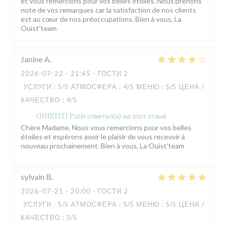
et vous remercions pour vos belles étoiles. Nous prenons
note de vos remarques car la satisfaction de nos clients
est au cœur de nos préoccupations. Bien à vous, La
Ouist'team
Janine
A
2026-07-22
- 21:45 - ГОСТИ 2
УСЛУГИ
:
5
/5
АТМОСФЕРА
:
4
/5
МЕНЮ
:
5
/5
ЦЕНА /
КАЧЕСТВО
:
4
/5
OUISTITI Paris
ответил(а) на этот отзыв
Chère Madame, Nous vous remercions pour vos belles
étoiles et espérons avoir le plaisir de vous recevoir à
nouveau prochainement. Bien à vous, La Ouist'team
sylvain
B
2026-07-21
- 20:00 - ГОСТИ 2
УСЛУГИ
:
5
/5
АТМОСФЕРА
:
5
/5
МЕНЮ
:
5
/5
ЦЕНА /
КАЧЕСТВО
:
3
/5