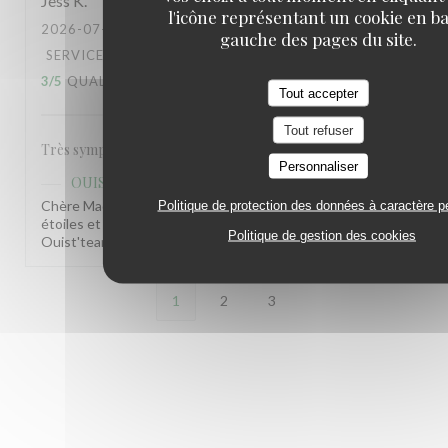
Jess
K
l'icône représentant un cookie en ba
2026-07-17
- 20:30 - COUVERTS 2
gauche des pages du site.
SERVICE
:
4
/5
AMBIANCE
:
5
/5
CUISINE
:
3
/5
QUALITÉ / PRIX
:
3
/5
Tout accepter
Tout refuser
Très sympa très cosy mais tarif un peu trop élevé…
Personnaliser
OUISTITI Paris
a répondu à cet avis
Chère Madame, Nous vous remercions pour vos belles
Politique de protection des données à caractère p
étoiles et prenons note de votre remarque. Bien à vous, La
Politique de gestion des cookies
Ouist'team
1
2
3