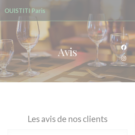
Personnalisation de vos choix en matière de cookies
OUISTITI Paris
Avis
Face
Inst
Les avis de nos clients