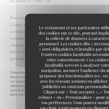
5
/5
QUALITÉ / PRIX
:
5
/5
Nous avions réservé pour fêter nos 10 ans de mariage.
L’équipe s’est adaptée à nos demandes pour faire un
Le restaurant et ses partenaires utili
cocktail dînatoire. On s’est littéralement régalé et les
des cookies sur ce site, pouvant impl
la collecte de données à caractèr
cocktails sont délicieux. Grosse ambiance grâce à la
personnel. Les cookies dits « nécessa
chanteuse et au DJ qui nous ont permis de danser jusqu’au
» sont obligatoires et installés par dé
bout de la nuit. Mille mercis à toute l’équipe et tout
D'autres cookies facultatifs nécessit
particulièrement à Mehdi qui était aux petits soins.
votre consentement. Ces cookies
facultatifs servent à analyser votr
OUISTITI Paris
a répondu à cet avis
navigation, mesurer l'audience du si
Chère Madame, Quel bonheur de lire votre commentaire !
proposer des fonctionnalités (ex : en 
Nous vous remercions du fonds du cœur et transmettons
avec les réseaux sociaux) ou afficher
vos compliments à Medhi et ses équipes ainsi qu'à notre
talentueux duo Maryann et Christophe. Nous espérons
publicités ou contenus personnalisé
avoir le plaisir de vous recevoir à nouveau prochainement
Cliquez sur « Tout accepter », « To
dans notre établissement. Bien à vous, La Ouist'team
refuser » ou « Personnaliser » pour 
vos préférences. Vous pouvez modif
vos choix à tout moment en cliquant