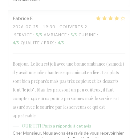
Fabrice
F
2026-07-25
- 19:30 - COUVERTS 2
SERVICE
:
5
/5
AMBIANCE
:
5
/5
CUISINE
:
4
/5
QUALITÉ / PRIX
:
4
/5
Bonjour, Le lieu est joli avec une bonne ambiance ( samedi )
il y avait une jolie chanteuse qui animait en live . Les plats
sont bien préparés mais pas très copieux et les desserts
font "le job" . Mais les prix sont un peu coûteux, il faut
compter 140 euros pour 2 personnes mais le service est
assuré avec le sourire par les serveurs ce qui est
appréciable .
OUISTITI Paris
a répondu à cet avis
Cher Monsieur, Nous avons été ravis de vous recevoir hier