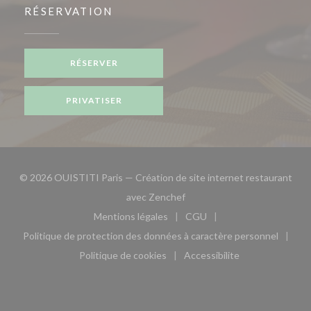
RÉSERVATION
RÉSERVER
PRIVATISER
© 2026 OUISTITI Paris — Création de site internet restaurant
((ouvre une nouvelle fenêtre)
avec
Zenchef
Mentions légales
CGU
((ouvre une nouvelle fenêtre))
((ouvre une nouvelle fen
Politique de protection des données à caractère personnel
((ouvre une nouvelle fenêtre))
Politique de cookies
Accessibilite
((ouvre une nouvelle fenêtre))
((ouvre une nouvelle fe