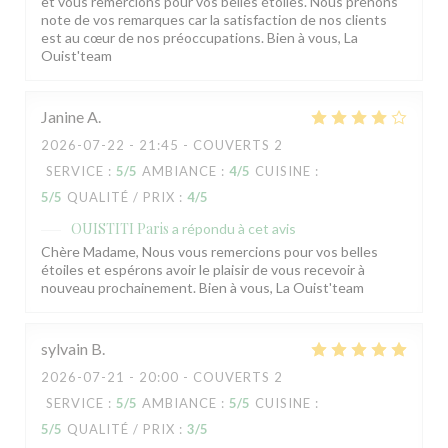
et vous remercions pour vos belles étoiles. Nous prenons
note de vos remarques car la satisfaction de nos clients
est au cœur de nos préoccupations. Bien à vous, La
Ouist'team
Janine
A
2026-07-22
- 21:45 - COUVERTS 2
SERVICE
:
5
/5
AMBIANCE
:
4
/5
CUISINE
:
5
/5
QUALITÉ / PRIX
:
4
/5
OUISTITI Paris
a répondu à cet avis
Chère Madame, Nous vous remercions pour vos belles
étoiles et espérons avoir le plaisir de vous recevoir à
nouveau prochainement. Bien à vous, La Ouist'team
sylvain
B
2026-07-21
- 20:00 - COUVERTS 2
SERVICE
:
5
/5
AMBIANCE
:
5
/5
CUISINE
:
5
/5
QUALITÉ / PRIX
:
3
/5