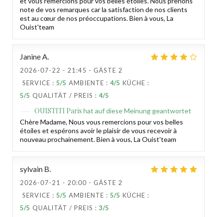
et vous remercions pour vos belles étoiles. Nous prenons
note de vos remarques car la satisfaction de nos clients
est au cœur de nos préoccupations. Bien à vous, La
Ouist'team
Janine
A
2026-07-22
- 21:45 - GÄSTE 2
SERVICE
:
5
/5
AMBIENTE
:
4
/5
KÜCHE
:
5
/5
QUALITÄT / PREIS
:
4
/5
OUISTITI Paris
hat auf diese Meinung geantwortet
Chère Madame, Nous vous remercions pour vos belles
étoiles et espérons avoir le plaisir de vous recevoir à
nouveau prochainement. Bien à vous, La Ouist'team
sylvain
B
2026-07-21
- 20:00 - GÄSTE 2
SERVICE
:
5
/5
AMBIENTE
:
5
/5
KÜCHE
:
5
/5
QUALITÄT / PREIS
:
3
/5