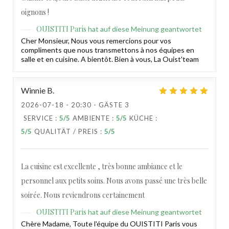
oignons !
OUISTITI Paris
hat auf diese Meinung geantwortet
Cher Monsieur, Nous vous remercions pour vos
compliments que nous transmettons à nos équipes en
salle et en cuisine. A bientôt. Bien à vous, La Ouist'team
Winnie
B
2026-07-18
- 20:30 - GÄSTE 3
SERVICE
:
5
/5
AMBIENTE
:
5
/5
KÜCHE
:
OUISTITI Paris
5
/5
QUALITÄT / PREIS
:
5
/5
La cuisine est excellente , très bonne ambiance et le
personnel aux petits soins. Nous avons passé une très belle
soirée. Nous reviendrons certainement
OUISTITI Paris
hat auf diese Meinung geantwortet
Chère Madame, Toute l'équipe du OUISTITI Paris vous