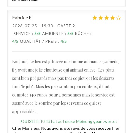
Fabrice
F
2026-07-25
- 19:30 - GÄSTE 2
SERVICE
:
5
/5
AMBIENTE
:
5
/5
KÜCHE
:
4
/5
QUALITÄT / PREIS
:
4
/5
Bonjour, Le lieu est joli avec une bonne ambiance ( samedi )
il y avait une jolie chanteuse qui animait en live . Les plats
sont bien préparés mais pas très copieux et les desserts
font "le job" . Mais les prix sont un peu coûteux, il faut
compter 140 euros pour 2 personnes mais le service est
assuré avec le sourire par les serveurs ce qui est
appréciable .
OUISTITI Paris
hat auf diese Meinung geantwortet
Cher Monsieur, Nous avons été ravis de vous recevoir hier