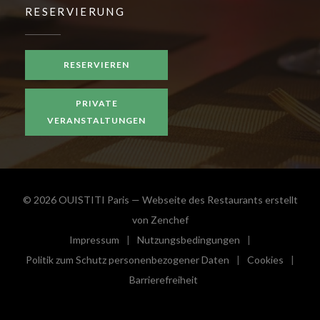
RESERVIERUNG
RESERVIEREN
PRIVATE
VERANSTALTUNGEN
© 2026 OUISTITI Paris — Webseite des Restaurants erstellt
((öffnet ein neues Fenster))
von
Zenchef
Impressum
Nutzungsbedingungen
((öffnet ein neues Fenster))
((öffnet ein neues Fenster))
Politik zum Schutz personenbezogener Daten
Cookies
((öffnet ein neues Fenster))
((öffnet e
Barrierefreiheit
((öffnet ein neues Fenster))