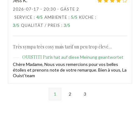
Jess
K
2026-07-17
- 20:30 - GÄSTE 2
SERVICE
:
4
/5
AMBIENTE
:
5
/5
KÜCHE
:
3
/5
QUALITÄT / PREIS
:
3
/5
Très sympa très cosy mais tarif un peu trop élevé…
OUISTITI Paris
hat auf diese Meinung geantwortet
Chère Madame, Nous vous remercions pour vos belles
étoiles et prenons note de votre remarque. Bien à vous, La
Ouist'team
1
2
3