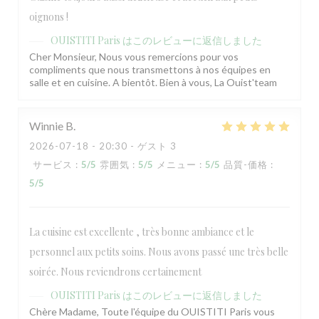
oignons !
OUISTITI Paris
はこのレビューに返信しました
Cher Monsieur, Nous vous remercions pour vos
compliments que nous transmettons à nos équipes en
salle et en cuisine. A bientôt. Bien à vous, La Ouist'team
Winnie
B
2026-07-18
- 20:30 - ゲスト 3
OUISTITI Paris
サービス
:
5
/5
雰囲気
:
5
/5
メニュー
:
5
/5
品質-価格
:
5
/5
La cuisine est excellente , très bonne ambiance et le
personnel aux petits soins. Nous avons passé une très belle
soirée. Nous reviendrons certainement
OUISTITI Paris
はこのレビューに返信しました
Chère Madame, Toute l'équipe du OUISTITI Paris vous