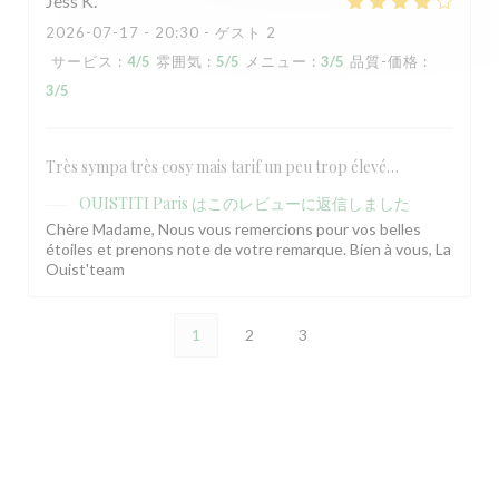
Jess
K
2026-07-17
- 20:30 - ゲスト 2
サービス
:
4
/5
雰囲気
:
5
/5
メニュー
:
3
/5
品質-価格
:
3
/5
Très sympa très cosy mais tarif un peu trop élevé…
OUISTITI Paris
はこのレビューに返信しました
Chère Madame, Nous vous remercions pour vos belles
étoiles et prenons note de votre remarque. Bien à vous, La
Ouist'team
1
2
3