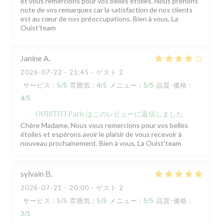
et vous remercions pour vos belles étoiles. Nous prenons
note de vos remarques car la satisfaction de nos clients
est au cœur de nos préoccupations. Bien à vous, La
Ouist'team
Janine
A
2026-07-22
- 21:45 - ゲスト 2
サービス
:
5
/5
雰囲気
:
4
/5
メニュー
:
5
/5
品質-価格
:
4
/5
OUISTITI Paris
はこのレビューに返信しました
Chère Madame, Nous vous remercions pour vos belles
étoiles et espérons avoir le plaisir de vous recevoir à
nouveau prochainement. Bien à vous, La Ouist'team
sylvain
B
2026-07-21
- 20:00 - ゲスト 2
サービス
:
5
/5
雰囲気
:
5
/5
メニュー
:
5
/5
品質-価格
:
3
/5