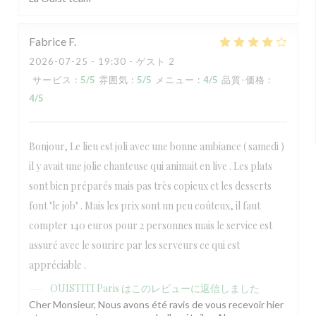
Fabrice
F
2026-07-25
- 19:30 - ゲスト 2
サービス
:
5
/5
雰囲気
:
5
/5
メニュー
:
4
/5
品質-価格
:
4
/5
Bonjour, Le lieu est joli avec une bonne ambiance ( samedi )
il y avait une jolie chanteuse qui animait en live . Les plats
sont bien préparés mais pas très copieux et les desserts
font "le job" . Mais les prix sont un peu coûteux, il faut
compter 140 euros pour 2 personnes mais le service est
assuré avec le sourire par les serveurs ce qui est
appréciable .
OUISTITI Paris
はこのレビューに返信しました
Cher Monsieur, Nous avons été ravis de vous recevoir hier