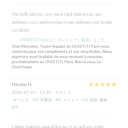
Une belle adresse, avec un accueil chaleureux, une
ambiance cosy, un bon repas et une ambiance par la suite
excellente
OUISTITI Paris
はこのレビューに返信しました
Cher Monsieur, Toute l'équipe du OUISTITI Paris vous
remercie pour vos compliments et vos cinq étoiles. Nous
espérons avoir le plaisir de vous recevoir à nouveau
prochainement au OUISTITI Paris. Bien à vous, La
Ouist'team
Nicolas
H
2026-07-21
- 12:30 - ゲスト 2
サービス
:
5
/5
雰囲気
:
4
/5
メニュー
:
5
/5
品質-価格
:
4
/5
Cuisine toujours aussi délicieuse et accueil aux petits