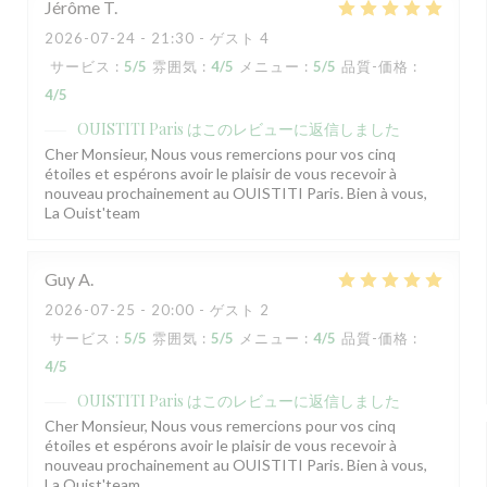
Jérôme
T
2026-07-24
- 21:30 - ゲスト 4
サービス
:
5
/5
雰囲気
:
4
/5
メニュー
:
5
/5
品質-価格
:
4
/5
OUISTITI Paris
はこのレビューに返信しました
Cher Monsieur, Nous vous remercions pour vos cinq
étoiles et espérons avoir le plaisir de vous recevoir à
nouveau prochainement au OUISTITI Paris. Bien à vous,
La Ouist'team
Guy
A
2026-07-25
- 20:00 - ゲスト 2
サービス
:
5
/5
雰囲気
:
5
/5
メニュー
:
4
/5
品質-価格
:
4
/5
OUISTITI Paris
はこのレビューに返信しました
Cher Monsieur, Nous vous remercions pour vos cinq
étoiles et espérons avoir le plaisir de vous recevoir à
nouveau prochainement au OUISTITI Paris. Bien à vous,
La Ouist'team