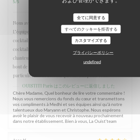
5
/5
全てに同意する
Nous avions réservé pour fêter nos 10 ans de mariage.
すべてのクッキーを拒否する
L’équipe s’est adaptée à nos demandes pour faire un
cocktail dînatoire. On s’est littéralement régalé et les
カスタマイズする
cocktails sont délicieux. Grosse ambiance grâce à la
プライバシーポリシー
chanteuse et au DJ qui nous ont permis de danser jusqu’au
undefined
bout de la nuit. Mille mercis à toute l’équipe et tout
particulièrement à Mehdi qui était aux petits soins.
OUISTITI Paris
はこのレビューに返信しました
Chère Madame, Quel bonheur de lire votre commentaire !
Nous vous remercions du fonds du cœur et transmettons
vos compliments à Medhi et ses équipes ainsi qu'à notre
talentueux duo Maryann et Christophe. Nous espérons
avoir le plaisir de vous recevoir à nouveau prochainement
dans notre établissement. Bien à vous, La Ouist'team