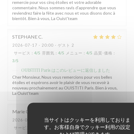
remercie pour vos cinq étoiles et votre adorable
commentaire. Nous sommes ravis d'apprendre que vous
reviendrez faire la fête avec nous et vous disons donc à
bientôt. Bien à vous, La Ouist'team
STEPHANE
C
2026-07-17
- 20:00 - ゲスト 2
サービス
:
4
/5
雰囲気
:
4
/5
メニュー
:
4
/5
品質-価格
:
3
/5
OUISTITI Paris
はこのレビューに返信しました
Cher Monsieur, Nous vous remercions pour vos belles
étoiles et espérons avoir le plaisir de vous recevoir à
nouveau prochainement au OUISTITI Paris. Bien à vous,
La Ouist'team
Marie
C
当サイトはクッキーを利用しておりま
2026-07-18
- 19:30 - ゲスト 40
す。お客様自身でクッキー利用の設定
サービス
:
4
/5
雰囲気
:
5
/5
メニュー
:
5
/5
品質-価格
:
および管理ができます。